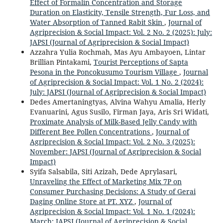
Effect of Formalin Concentration and Storage
Duration on Elasticity, Tensile Strength, Fur Loss, and
Water Absorption of Tanned Rabit Skin
,
Journal of
Agriprecision & Social Impact: Vol. 2 No. 2 (2025): July:
JAPSI (Journal of Agriprecision & Social Impact)
Azzahra Yulia Rochmah, Mas Ayu Ambayoen, Lintar
Brillian Pintakami,
Tourist Perceptions of Sapta
Pesona in the Poncokusumo Tourism Village
,
Journal
of Agriprecision & Social Impact: Vol. 1 No. 2 (2024):
July: JAPSI (Journal of Agriprecision & Social Impact)
Dedes Amertaningtyas, Alvina Wahyu Amalia, Herly
Evanuarini, Agus Susilo, Firman Jaya, Aris Sri Widati,
Proximate Analysis of Milk-Based Jelly Candy with
Different Bee Pollen Concentrations
,
Journal of
Agriprecision & Social Impact: Vol. 2 No. 3 (2025):
November: JAPSI (Journal of Agriprecision & Social
Impact)
Syifa Salsabila, Siti Azizah, Dede Aprylasari,
Unraveling the Effect of Marketing Mix 7P on
Consumer Purchasing Decisions: A Study of Gerai
Daging Online Store at PT. XYZ
,
Journal of
Agriprecision & Social Impact: Vol. 1 No. 1 (2024):
March: JAPSI (Journal of Agriprecision & Social