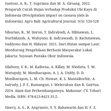
Santoso, A. B., T. Supriana dan M. A. Girsang. 2022.
Pengaruh Curah Hujan terhadap Produksi Ubi Kayu di
Indonesia (Precipitation impact on cassava yiels in
Indonesia). Agro Bali: Agricultural Journal. 5(3): 520-528
Siburian, R., M. Imron, T. Indrabudi, A. Hilmawan, L.
Nurhidayah, A. Wahyono, R. Indrawasih, D. Rachmawan,
Sudiyono dan H. Hidayat. 2021. Dari Hutan sampai Laut:
Mendorong Pengelolaan Berbasis Masyarakat Lokal.
Jakarta: Yayasan Pustaka Obor Indonesia.
Silahooy, V. B., M. Kaihena, A. Killay, M. Nindatu, T. W.
Watuguly, M. Moniharapon, A. J. A. Unitly, D. D.
Moniharapon, L. M. Ch. Huwae, R. S. Mantaiborbir, A.
Sairudy, J. P. E. Rumangun, I. Welerubun dan B. Gairtua.
2024. Alam dan Perkembangannya. Makassar: CV. Tohari
Media. ISBN: 978-623-8421-31-2.
Sinery, A. S., R. Angrianto, Y. Y. Rahawarin dan H. F. Z.